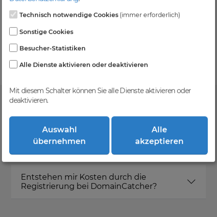
Technisch notwendige Cookies
(immer erforderlich)
Kein Gebotsverfahren
Sonstige Cookies
Einfaches System - Deine Orders werden nach dem
Besucher-Statistiken
First-Come-First-Serve-Prinzip abgewickelt.
Alle Dienste aktivieren oder deaktivieren
Mit diesem Schalter können Sie alle Dienste aktivieren oder
deaktivieren.
FAQ
Auswahl
Alle
übernehmen
akzeptieren
Was ist DomainCatcher?
Entstehen mir Kosten durch die
Registrierung bei DomainCatcher?