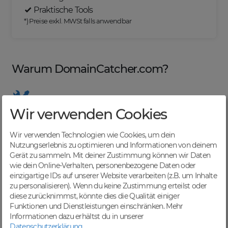
Praktische Tools
*) Preise exkl. MWSt falls anwendbar
Warum DomainCatcher.com?
Wir verwenden Cookies
Nützliche Tools
Von Domainern für Domainer entwickelt, mit
Wir verwenden Technologien wie Cookies, um dein
übersichtlichen Listen für effizientes Management
Nutzungserlebnis zu optimieren und Informationen von deinem
Gerät zu sammeln. Mit deiner Zustimmung können wir Daten
wie dein Online-Verhalten, personenbezogene Daten oder
einzigartige IDs auf unserer Website verarbeiten (z.B. um Inhalte
zu personalisieren). Wenn du keine Zustimmung erteilst oder
Günstige Preise
diese zurücknimmst, könnte dies die Qualität einiger
Backorders bereits ab € 4,99. Je nach deinem Tier-
Funktionen und Dienstleistungen einschränken.
Mehr
Level und zzgl. MwSt falls anwendbar
Informationen dazu erhältst du in unserer
Datenschutzerklärung
.